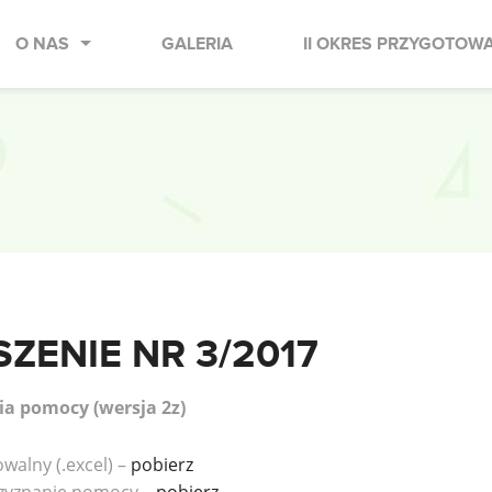
O NAS
GALERIA
II OKRES PRZYGOTOW
ZENIE NR 3/2017
a pomocy (wersja 2z)
alny (.excel) –
pobierz