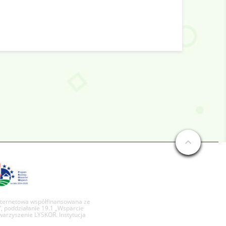
internetowa współfinansowana ze
, poddziałanie 19.1 „Wsparcie
arzyszenie LYSKOR. Instytucja