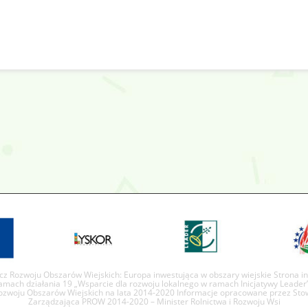
ecz Rozwoju Obszarów Wiejskich: Europa inwestująca w obszary wiejskie Strona 
ramach działania 19 „Wsparcie dla rozwoju lokalnego w ramach Inicjatywy Leader”
woju Obszarów Wiejskich na lata 2014-2020 Informacje opracowane przez Stow
Zarządzająca PROW 2014-2020 – Minister Rolnictwa i Rozwoju Wsi