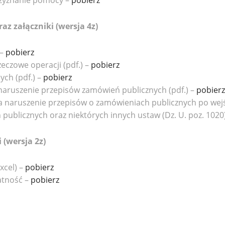
rzyznanie pomocy –
pobierz
z załączniki (wersja 4z)
 –
pobierz
zeczowe operacji (pdf.) –
pobierz
ych (pdf.) –
pobierz
 naruszenie przepisów zamówień publicznych (pdf.) –
pobierz
za naruszenie przepisów o zamówieniach publicznych po wejśc
ublicznych oraz niektórych innych ustaw (Dz. U. poz. 1020)
 (wersja 2z)
xcel) –
pobierz
atność –
pobierz