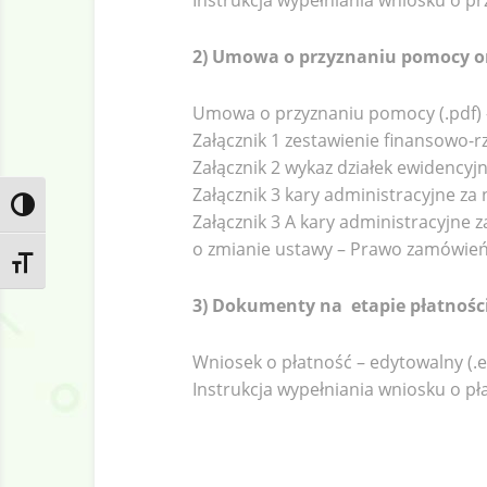
Instrukcja wypełniania wniosku o p
2) Umowa o przyznaniu pomocy ora
Umowa o przyznaniu pomocy (.pdf)
Załącznik 1 zestawienie finansowo-r
Załącznik 2 wykaz działek ewidencyjn
Załącznik 3 kary administracyjne za
Toggle High Contrast
Załącznik 3 A kary administracyjne 
Search
o zmianie ustawy – Prawo zamówień p
Toggle Font size
3) Dokumenty na etapie płatności
Wniosek o płatność – edytowalny (.e
Instrukcja wypełniania wniosku o pł