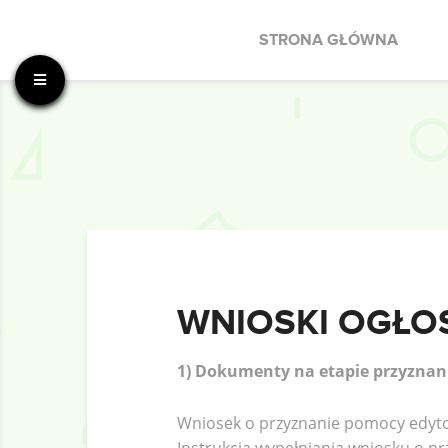
STRONA GŁÓWNA
WNIOSKI OGŁOS
1) Dokumenty na etapie przyznani
Wniosek o przyznanie pomocy edytow