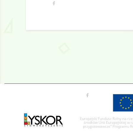
Europejski Fundusz Rolny na rz
środków Unii Europejskiej w 
przygotowawcze” Programu Roz