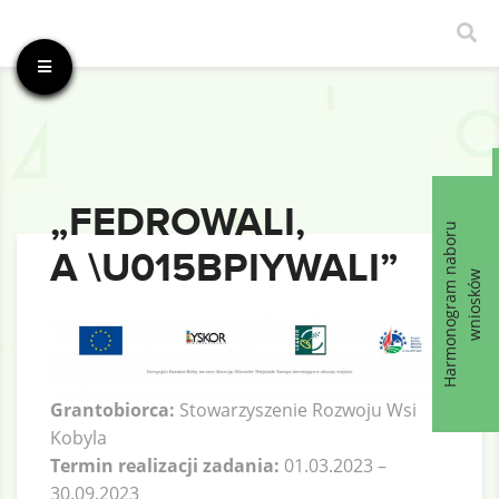
„FEDROWALI,
Harmonogram naboru
A \U015BPIYWALI”
wniosków
Grantobiorca:
Stowarzyszenie Rozwoju Wsi
Kobyla
Termin realizacji zadania:
01.03.2023 –
30.09.2023