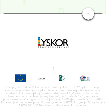
Europejski Fundusz Rolny na rzecz Rozwoju Obszarów Wiejskich: Europa
inwestująca w obszary wiejskie Strona internetowa współfinansowana ze
środków Unii Europejskiej w ramach działania 19 „Wsparcie dla rozwoju
lokalnego w ramach Inicjatywy Leader”, poddziałanie 19.1 „Wsparcie
przygotowawcze” Programu Rozwoju Obszarów Wiejskich na lata 2014-2020
Informacje opracowane przez Stowarzyszenie LYSKOR. Instytucja Zarządzająca
PROW 2014-2020 – Minister Rolnictwa i Rozwoju Wsi