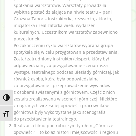
spotkania warsztatowe. Warsztaty prowadziła
wybitna postać działająca na niwie teatru – pani
Grażyna Tabor – instruktorka, reżyserka, aktorka,
inicjatorka i realizatorka wielu wydarzeń
kulturalnych. Uczestnikom warsztatów zapewniono
poczęstunek.
Po zakończeniu cyklu warsztatów wybrana grupa
spotykała się w celu przygotowania przedstawienia.
Został zatrudniony instruktor/ekspert, który był
odpowiedzialny za przygotowanie scenariusza
występu teatralnego podczas Biesiady górniczej, jak
również osoba, która była odpowiedzialna
za przygotowanie i przeprowadzenie wywiadów
z osobami związanymi z górnictwem. Część z nich
Toggle High Contrast
została zrealizowana w scenerii górniczej. Niektóre
z nagranych wcześniej opowieści pracowników
górnictwa były wykorzystane jako scenografia
Toggle Font size
do przedstawienia teatralnego.
Realizacja filmu pod roboczym tytułem „Górnicze
opowieści” – to kolaż historii miejscowości i regionu