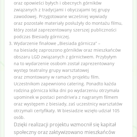
oraz opowieści byłych i obecnych górników
związanych z tradycjami i obyczajami tej grupy
Search
zawodowej. Przygotowane wcześniej wywiady
oraz pozostałe materiały posłużyły do montażu filmu,
który został zaprezentowany szerszej publiczności
podczas Biesiady górniczej.
Wydarzenie finałowe „Biesiada górnicza” –
na biesiadę zaproszono górników oraz mieszkańców
obszaru LGD związanych z górnictwem. Przybyłym
na to wydarzenie osobom został zaprezentowany
występ teatralny grupy warsztatowej
oraz zmontowany w ramach projektu film.
Uczestnikom zapewniono catering. Ponadto każda
rodzina górnicza kilka dni po wydarzeniu otrzymała
upominek w postaci pendrive’a z nagranym filmem
oraz występem z biesiady, zaś uczestnicy warsztatów
otrzymali certyfikaty. W biesiadzie wzięło udział 105
osób.
Dzięki realizacji projektu wzmocnił się kapitał
społeczny oraz zaktywizowano mieszkańców